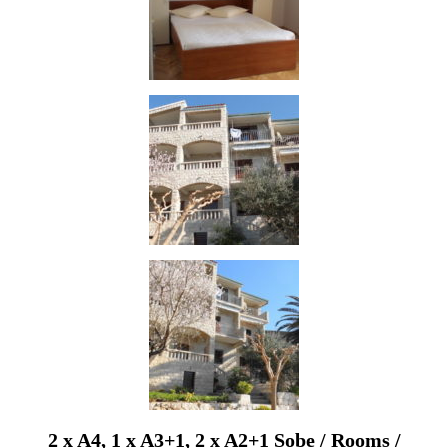
2 x A4, 1 x A3+1, 2 x A2+1 Sobe / Rooms /