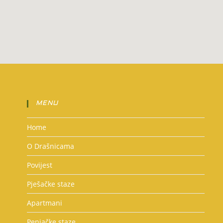
MENU
Home
O Drašnicama
Povijest
Pješačke staze
Apartmani
Penjačke staze